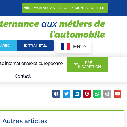
COMMANDEZ VOS ÉQUIPEMENTS EN LIGNE
lternance
aux
métiers de
l’automobile
FR
PAREO
EXTRANET
PRÉ-
té internationale et européenne
INSCRIPTION
Contact
Partager :
Autres articles