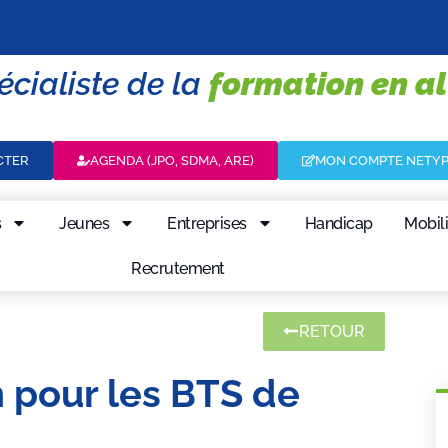
écialiste de la
formation en a
CTER
AGENDA (JPO, SDMA, ARE)
MON COMPTE NETY
s
Jeunes
Entreprises
Handicap
Mobili
Recrutement
RETOUR
n pour les BTS de