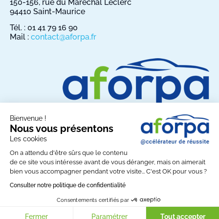
150-156, rue du Maréchal Leclerc
94410 Saint-Maurice
Tél. : 01 41 79 16 90
Mail :
contact@aforpa.fr
Bienvenue !
Nous vous présentons
Les cookies
Partagez AFORPA sur les réseaux sociaux :
On a attendu d'être sûrs que le contenu
de ce site vous intéresse avant de vous déranger, mais on aimerait
bien vous accompagner pendant votre visite... C'est OK pour vous ?
© Copyright AFORPA 2026 - Tous droits réservés
Consulter notre politique de confidentialité
Aforpa
Lien utiles
Contact
Consentements certifiés par
Mentions légales
Politique de confidentialité
Fermer
Paramétrer
Tout accepter