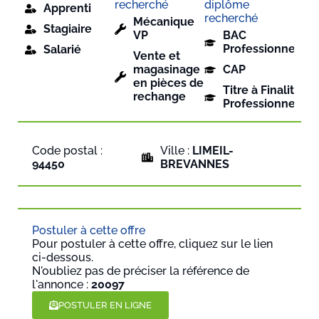
recherché
diplôme
Apprenti
recherché
Mécanique
Stagiaire
VP
BAC
Professionnel
Salarié
Vente et
magasinage
CAP
en pièces de
Titre à Finalité
rechange
Professionnelle
Code postal :
Ville :
LIMEIL-
94450
BREVANNES
Postuler à cette offre
Pour postuler à cette offre, cliquez sur le lien
ci-dessous.
N'oubliez pas de préciser la référence de
l'annonce :
20097
POSTULER EN LIGNE