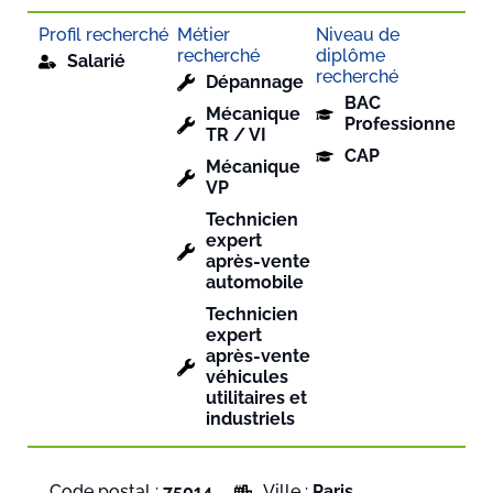
Profil recherché
Métier
Niveau de
recherché
diplôme
Salarié
recherché
Dépannage
BAC
Mécanique
Professionnel
TR / VI
CAP
Mécanique
VP
Technicien
expert
après-vente
automobile
Technicien
expert
après-vente
véhicules
utilitaires et
industriels
Code postal :
75014
Ville :
Paris