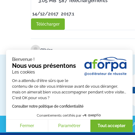
3.05 MB
587 Téléchargements
14/12/2017
2017.1
Télécharger
Olivier
Bienvenue !
Nos partenaires
Nous vous présentons
Les cookies
On a attendu d'être sûrs que le
contenu de ce site vous intéresse avant de vous déranger,
mais on aimerait bien vous accompagner pendant votre visite...
C'est OK pour vous ?
Consulter notre politique de confidentialité
Consentements certifiés par
Partagez A
Fermer
Paramétrer
Tout accepter