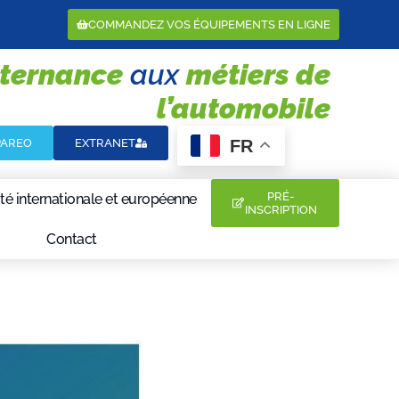
COMMANDEZ VOS ÉQUIPEMENTS EN LIGNE
lternance
aux
métiers de
l’automobile
FR
PAREO
EXTRANET
PRÉ-
té internationale et européenne
INSCRIPTION
Contact