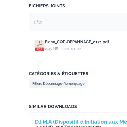
FICHIERS JOINTS
1 file
Fiche_CQP-DEPANNAGE_0121.pdf
2.45 MB
2021-01-22
CATÉGORIES & ÉTIQUETTES
Filière Dépannage-Remorquage
SIMILAR DOWNLOADS
D.I.M.A (Dispositif d’Initiation aux M