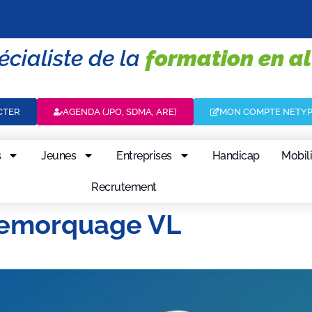
écialiste de la
formation en a
CTER
AGENDA (JPO, SDMA, ARE)
MON COMPTE NETY
s
Jeunes
Entreprises
Handicap
Mobili
Recrutement
emorquage VL