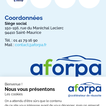
Coordonnées
Siège social
150-156, rue du Maréchal Leclerc
94410 Saint-Maurice
Tél. : 01 41 79 16 90
Mail :
contact@aforpa.fr
Bienvenue !
Nous vous présentons
Les cookies
Partagez AFORPA sur les réseaux sociaux :
On a attendu d'être sûrs que le contenu
de ce site vous intéresse avant de vous déranger, mais on aimerait