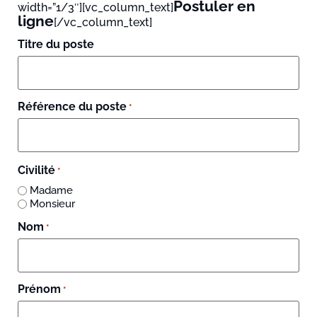
Postuler en
width=”1/3″][vc_column_text]
ligne
[/vc_column_text]
Titre du poste
Référence du poste
*
Civilité
*
Madame
Monsieur
Nom
*
Prénom
*