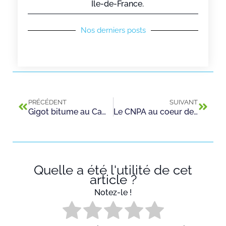
Ile-de-France.
Nos derniers posts
PRÉCÉDENT
SUIVANT
Gigot bitume au Campus des Services de l’Automobile et de la Mobilité de Guyancourt
Le CNPA au coeur de l’apprentissage : entretien exclusif avec Muriel Pénicaud, ministre du travail
Quelle a été l'utilité de cet
article ?
Notez-le !