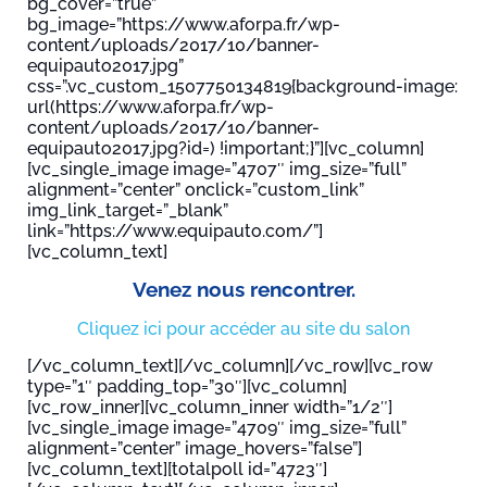
bg_cover=”true”
bg_image=”https://www.aforpa.fr/wp-
content/uploads/2017/10/banner-
equipauto2017.jpg”
css=”.vc_custom_1507750134819{background-image:
url(https://www.aforpa.fr/wp-
content/uploads/2017/10/banner-
equipauto2017.jpg?id=) !important;}”][vc_column]
[vc_single_image image=”4707″ img_size=”full”
alignment=”center” onclick=”custom_link”
img_link_target=”_blank”
link=”https://www.equipauto.com/”]
[vc_column_text]
Venez nous rencontrer.
Cliquez ici pour accéder au site du salon
[/vc_column_text][/vc_column][/vc_row][vc_row
type=”1″ padding_top=”30″][vc_column]
[vc_row_inner][vc_column_inner width=”1/2″]
[vc_single_image image=”4709″ img_size=”full”
alignment=”center” image_hovers=”false”]
[vc_column_text][totalpoll id=”4723″]