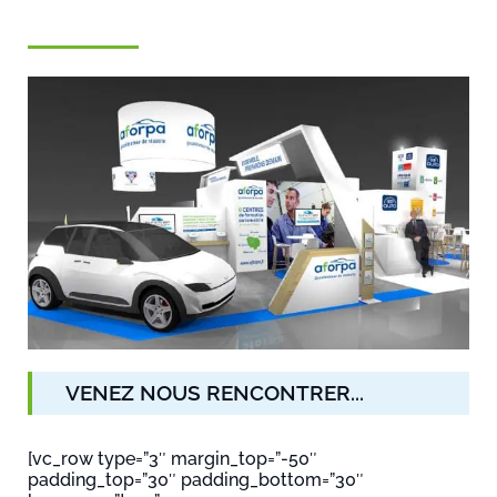
VENEZ NOUS RENCONTRER...
[vc_row type=”3″ margin_top=”-50″
padding_top=”30″ padding_bottom=”30″