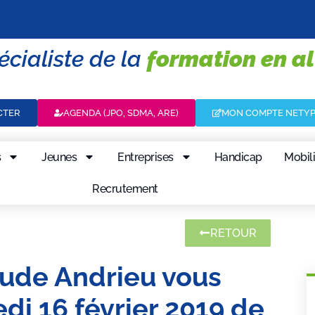
écialiste de la
formation en a
CTER
AGENDA (JPO, SDMA, ARE)
MON COMPTE NETY
s
Jeunes
Entreprises
Handicap
Mobili
Recrutement
RETOUR
ude Andrieu vous
di 16 février 2019 de