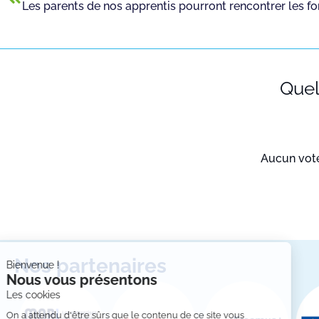
Quell
Aucun vote 
Bienvenue !
Nos partenaires
Nous vous présentons
Les cookies
On a attendu d'être sûrs que le
contenu de ce site vous intéresse avant de vous déranger,