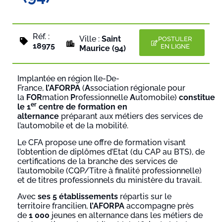
Réf. :
Ville :
Saint
POSTULER
18975
EN LIGNE
Maurice (94)
Implantée en région Ile-De-
France,
l’AFORPA
(
A
ssociation régionale pour
la
FOR
mation
P
rofessionnelle
A
utomobile)
constitue
er
le 1
centre de formation en
alternance
préparant aux métiers des services de
l’automobile et de la mobilité.
Le CFA propose une offre de formation visant
l’obtention de diplômes d’Etat (du CAP au BTS), de
certifications de la branche des services de
l’automobile (CQP/Titre à finalité professionnelle)
et de titres professionnels du ministère du travail.
Avec
ses 5 établissements
répartis sur le
territoire francilien,
l’AFORPA
accompagne près
de
1 000
jeunes en alternance dans les métiers de