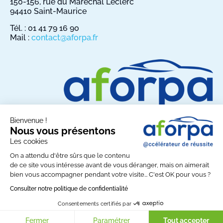
150-156, rue du Maréchal Leclerc
94410 Saint-Maurice
Tél. : 01 41 79 16 90
Mail :
contact@aforpa.fr
Bienvenue !
Nous vous présentons
Les cookies
Partagez AFORPA sur les réseaux sociaux :
On a attendu d'être sûrs que le contenu
de ce site vous intéresse avant de vous déranger, mais on aimerait
bien vous accompagner pendant votre visite... C'est OK pour vous ?
© Copyright AFORPA 2026 - Tous droits réservés
Consulter notre politique de confidentialité
Aforpa
Lien utiles
Contact
Consentements certifiés par
Mentions légales
Politique de confidentialité
Fermer
Paramétrer
Tout accepter