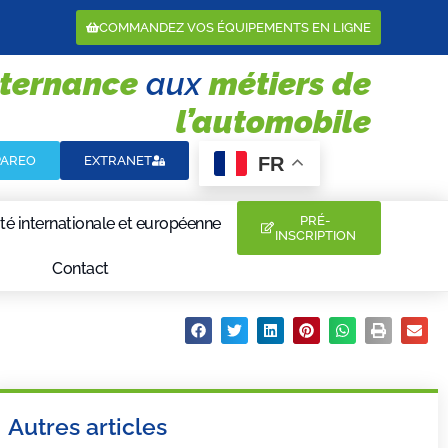
COMMANDEZ VOS ÉQUIPEMENTS EN LIGNE
lternance
aux
métiers de
l’automobile
FR
PAREO
EXTRANET
PRÉ-
té internationale et européenne
INSCRIPTION
Contact
Partager :
Autres articles