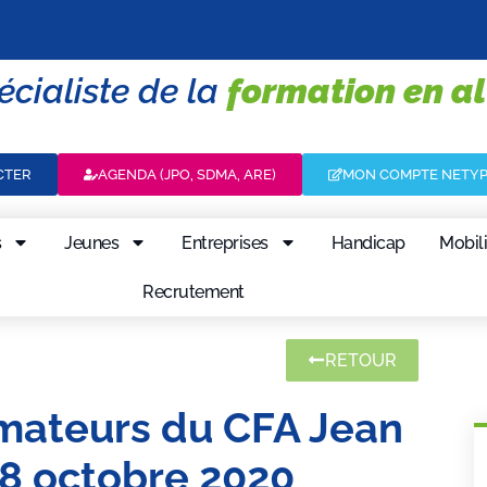
écialiste de la
formation en a
CTER
AGENDA (JPO, SDMA, ARE)
MON COMPTE NETY
s
Jeunes
Entreprises
Handicap
Mobili
Recrutement
RETOUR
mateurs du CFA Jean
 8 octobre 2020