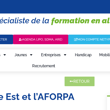
écialiste de la
formation en a
CTER
AGENDA (JPO, SDMA, ARE)
MON COMPTE NETY
s
Jeunes
Entreprises
Handicap
Mobili
Recrutement
RETOUR
 Est et l’AFORPA