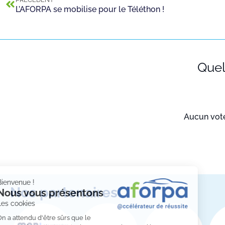
L’AFORPA se mobilise pour le Téléthon !
Quell
Aucun vote 
Bienvenue !
Nos partenaires
Nous vous présentons
Les cookies
On a attendu d'être sûrs que le