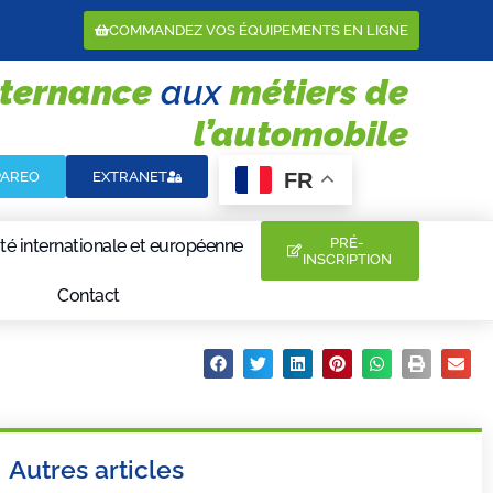
COMMANDEZ VOS ÉQUIPEMENTS EN LIGNE
lternance
aux
métiers de
l’automobile
FR
PAREO
EXTRANET
PRÉ-
té internationale et européenne
INSCRIPTION
Contact
Partager :
Autres articles