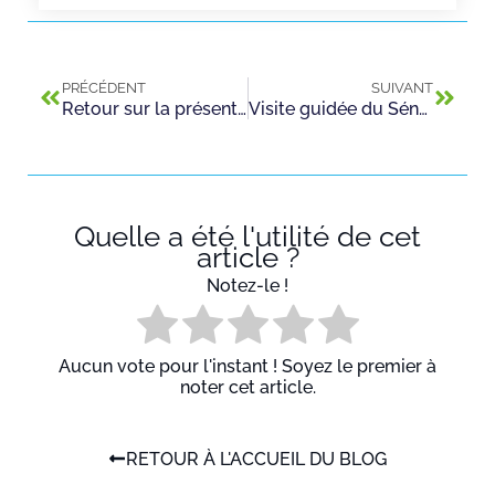
PRÉCÉDENT
SUIVANT
Retour sur la présentation de l’exposition “Passeport pour la fraternité” dans les locaux du CFA Andrieu
Visite guidée du Sénat pour l’une de nos classes de 1ère année Bac Pro Maintenance de Véhicules parrainée par le Sénateur du Val-de-Marne et ancien Maire de Saint-Maurice, M. Christian CAMBON
Quelle a été l'utilité de cet
article ?
Notez-le !
Aucun vote pour l'instant ! Soyez le premier à
noter cet article.
RETOUR À L'ACCUEIL DU BLOG