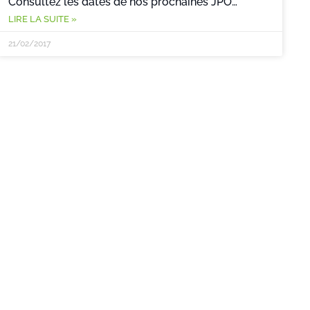
Consultez les dates de nos prochaines JPO…
LIRE LA SUITE »
21/02/2017