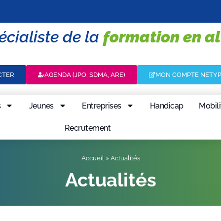
écialiste de la
formation en a
CTER
AGENDA (JPO, SDMA, ARE)
MON COMPTE NETY
s
Jeunes
Entreprises
Handicap
Mobili
Recrutement
Accueil
»
Actualités
Actualités