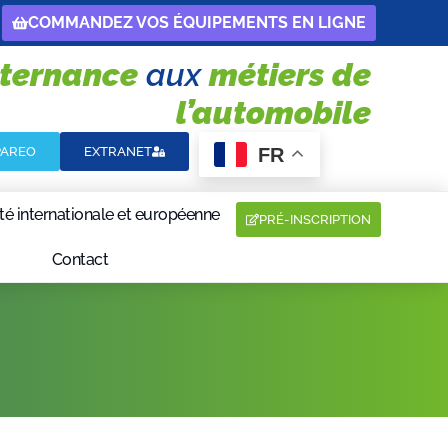
COMMANDEZ VOS ÉQUIPEMENTS EN LIGNE
lternance
aux
métiers de
l’automobile
FR
PAREO
EXTRANET
té internationale et européenne
PRÉ-INSCRIPTION
Contact